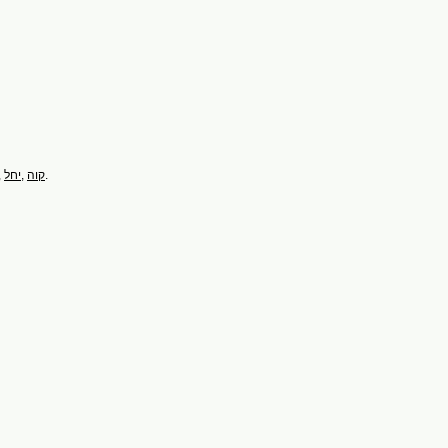
,
,
.