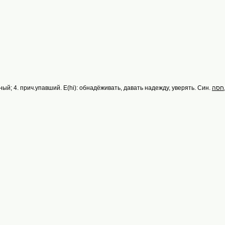
ый; 4. прич.упавший. E(hi): обнадёживать, давать надежду, уверять. Син.