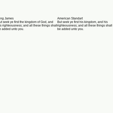
ing James
American Standart
ut seek ye first the kingdom of God, and
But seek ye first his kingdom, and his
is righteousness; and all these things shall
righteousness; and all these things shall
e added unto you.
be added unto you.