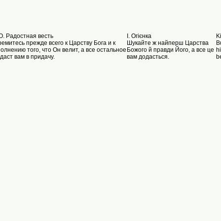
О. Радостная весть
I. Oгієнка
K
емитесь прежде всего к Царству Бога и к
Шукайте ж найперш Царства
B
олнению того, что Он велит, а все остальное
Божого й правди Його, а все це
h
даст вам в придачу.
вам додасться.
b