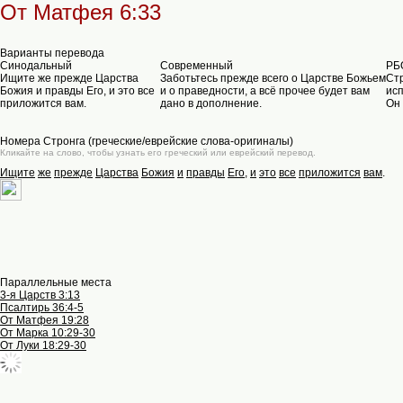
От Матфея 6:33
Варианты перевода
Синодальный
Современный
РБ
Ищите же прежде Царства
Заботьтесь прежде всего о Царстве Божьем
Стр
Божия и правды Его, и это все
и о праведности, а всё прочее будет вам
исп
приложится вам.
дано в дополнение.
Он 
Номера Стронга (греческие/еврейские слова-оригиналы)
Кликайте на слово, чтобы узнать его греческий или еврейский перевод.
Ищите
же
прежде
Царства
Божия
и
правды
Его
,
и
это
все
приложится
вам
.
Параллельные места
3-я Царств 3:13
Псалтирь 36:4-5
От Матфея 19:28
От Марка 10:29-30
От Луки 18:29-30