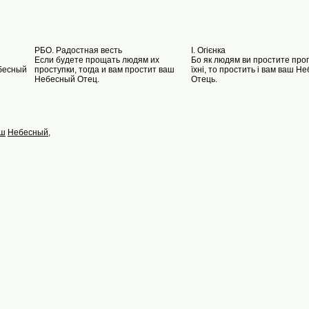
РБО. Радостная весть
I. Oгієнка
Если будете прощать людям их
Бо як людям ви простите прог
ебесный
проступки, тогда и вам простит ваш
їхні, то простить і вам ваш Н
Небесный Отец.
Отець.
аш
Небесный
,