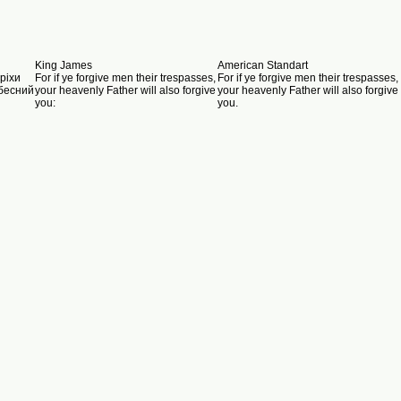
King James
American Standart
ріхи
For if ye forgive men their trespasses,
For if ye forgive men their trespasses,
ебесний
your heavenly Father will also forgive
your heavenly Father will also forgive
you:
you.