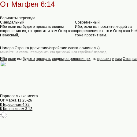
От Матфея 6:14
Варианты перевода
Синодальный
Современный
Ибо если вы будете прощать людям
Ибо, если вы простите людей за
согрешения их, то простит и вам Отец ваш
прегрешения их, то и Отец ваш Н
Небесный,
тоже простит вам.
Номера Стронга (греческие/еврейские слова-оригиналы)
Кликайте на слово, чтобы узнать его греческий или еврейский перевод.
Ибо
если
вы
будете
прощать
людям
согрешения
их
, то
простит
и
вам
Отец
в
Параллельные места
От Марка 11:25-26
К Ефесянам 4:32
К Колоссянам 3:13