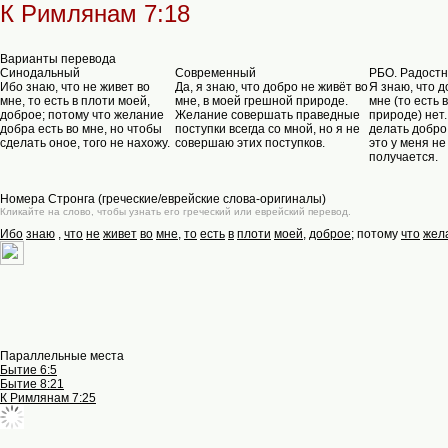
К Римлянам 7:18
Варианты перевода
Синодальный
Современный
РБО. Радостн
Ибо знаю, что не живет во
Да, я знаю, что добро не живёт во
Я знаю, что д
мне, то есть в плоти моей,
мне, в моей грешной природе.
мне (то есть 
доброе; потому что желание
Желание совершать праведные
природе) нет
добра есть во мне, но чтобы
поступки всегда со мной, но я не
делать добро 
сделать оное, того не нахожу.
совершаю этих поступков.
это у меня не
получается.
Номера Стронга (греческие/еврейские слова-оригиналы)
Кликайте на слово, чтобы узнать его греческий или еврейский перевод.
Ибо
знаю
,
что
не
живет
во
мне
,
то
есть
в
плоти
моей
,
доброе
; потому
что
жел
Параллельные места
Бытие 6:5
Бытие 8:21
К Римлянам 7:25