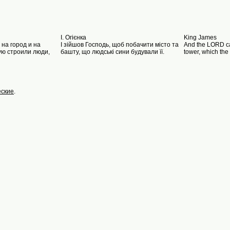
I. Oгієнка
King James
на город и на
І зійшов Господь, щоб побачити місто та
And the LORD ca
ую строили люди,
башту, що людські сини будували її.
tower, which the
еские
.