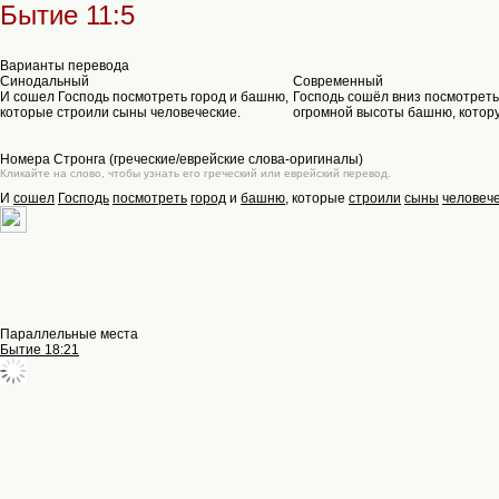
Бытие 11:5
Варианты перевода
Синодальный
Современный
И сошел Господь посмотреть город и башню,
Господь сошёл вниз посмотреть 
которые строили сыны человеческие.
огромной высоты башню, котор
Номера Стронга (греческие/еврейские слова-оригиналы)
Кликайте на слово, чтобы узнать его греческий или еврейский перевод.
И
сошел
Господь
посмотреть
город
и
башню
, которые
строили
сыны
человеч
Параллельные места
Бытие 18:21