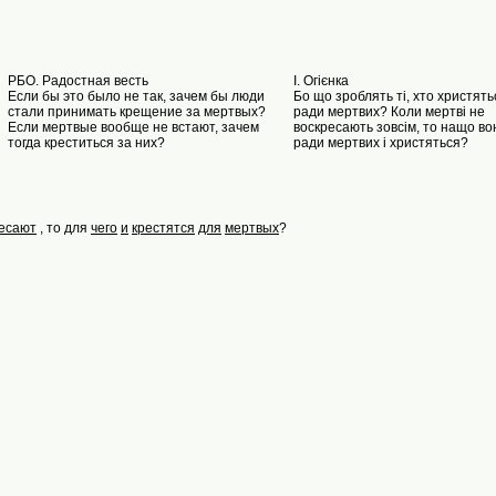
РБО. Радостная весть
I. Oгієнка
Если бы это было не так, зачем бы люди
Бо що зроблять ті, хто христять
стали принимать крещение за мертвых?
ради мертвих? Коли мертві не
Если мертвые вообще не встают, зачем
воскресають зовсім, то нащо во
тогда креститься за них?
ради мертвих і христяться?
есают
, то для
чего
и
крестятся
для
мертвых
?