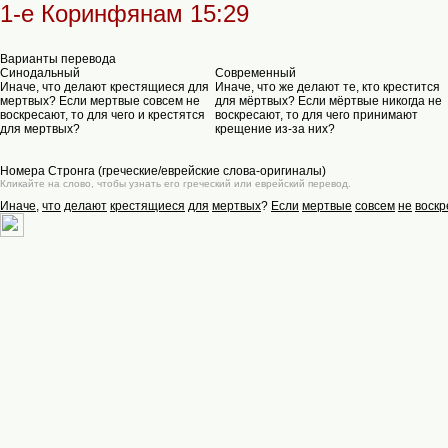
1-е Коринфянам 15:29
Варианты перевода
Синодальный
Современный
Иначе, что делают крестящиеся для
Иначе, что же делают те, кто крестится
мертвых? Если мертвые совсем не
для мёртвых? Если мёртвые никогда не
воскресают, то для чего и крестятся
воскресают, то для чего принимают
для мертвых?
крещение из-за них?
Номера Стронга (греческие/еврейские слова-оригиналы)
Кликайте на слово, чтобы узнать его греческий или еврейский перевод.
Иначе
,
что
делают
крестящиеся
для
мертвых
?
Если
мертвые
совсем
не
воскр