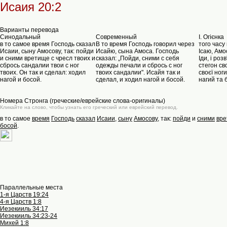
Исаия 20:2
Варианты перевода
Синодальный
Современный
I. Oгієнка
в то самое время Господь сказал
В то время Господь говорил через
того часу
Исаии, сыну Амосову, так: пойди
Исайю, сына Амоса. Господь
Ісаю, Амо
и сними вретище с чресл твоих и
сказал: „Пойди, сними с себя
Іди, і ро
сбрось сандалии твои с ног
одежды печали и сбрось с ног
стегон сво
твоих. Он так и сделал: ходил
твоих сандалии". Исайя так и
своєї ноги
нагой и босой.
сделал, и ходил нагой и босой.
нагий та 
Номера Стронга (греческие/еврейские слова-оригиналы)
Кликайте на слово, чтобы узнать его греческий или еврейский перевод.
в то самое
время
Господь
сказал
Исаии
,
сыну
Амосову
, так:
пойди
и
сними
вр
босой
.
Параллельные места
1-я Царств 19:24
4-я Царств 1:8
Иезекииль 34:17
Иезекииль 34:23-24
Михей 1:8