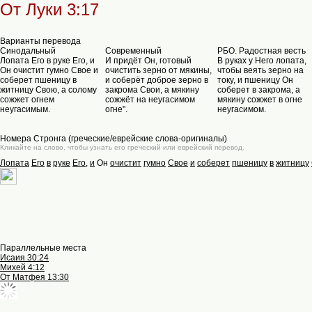
От Луки 3:17
Варианты перевода
Синодальный
Современный
РБО. Радостная весть
Лопата Его в руке Его, и
И придёт Он, готовый
В руках у Него лопата,
Он очистит гумно Свое и
очистить зерно от мякины,
чтобы веять зерно на
соберет пшеницу в
и соберёт доброе зерно в
току, и пшеницу Он
житницу Свою, а солому
закрома Свои, а мякину
соберет в закрома, а
сожжет огнем
сожжёт на неугасимом
мякину сожжет в огне
неугасимым.
огне".
неугасимом.
Номера Стронга (греческие/еврейские слова-оригиналы)
Кликайте на слово, чтобы узнать его греческий или еврейский перевод.
Лопата
Его
в
руке
Его
,
и
Он
очистит
гумно
Свое
и
соберет
пшеницу
в
житницу
Параллельные места
Исаия 30:24
Михей 4:12
От Матфея 13:30