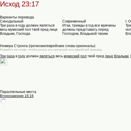
Исход 23:17
Варианты перевода
Синодальный
Современный
I. 
Три раза в году должен являться
Итак, трижды в год все мужчины
Три
весь мужеский пол твой пред лице
должны представать перед
чол
Владыки, Господа.
Господом, Владыкой твоим.
Вла
Номера Стронга (греческие/еврейские слова-оригиналы)
Кликайте на слово, чтобы узнать его греческий или еврейский перевод.
Три
раза
в
году
должен
являться
весь
мужеский
пол
твой пред
лице
Владыки
,
Параллельные места
Второзаконие 16:16